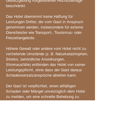
Gesetzgebung vorgesehenen Höchstbeträge
beschränkt.
Das Hotel übernimmt keine Haftung für
Leistungen Dritter, die vom Gast in Anspruch
genommen werden, insbesondere für externe
Dienstleister wie Transport-, Tourismus- oder
Freizeitangebote.
Höhere Gewalt oder andere vom Hotel nicht zu
vertretende Umstände (z. B. Naturkatastrophen,
Streiks, behördliche Anordnungen,
Stromausfälle) entbinden das Hotel von seiner
Leistungspflicht, ohne dass der Gast daraus
Schadensersatzansprüche ableiten kann.
Der Gast ist verpflichtet, einen allfälligen
Schaden oder Mängel unverzüglich dem Hotel
zu melden, um eine schnelle Behebung zu
ermöglichen.
10. Datenschutz
Der Schutz personenbezogener Daten ist uns
wichtig. Die Datenschutzerklärung ist unter
folgendem Link einsehbar: