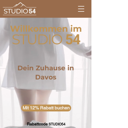
Willkommen im
54
STUDIO
Dein Zuhause in
Davos
Mit 12% Rabatt buchen
Rabattcode
STUDIO54